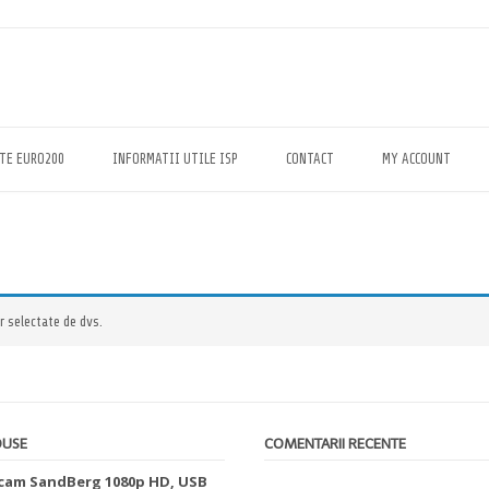
TE EURO200
INFORMATII UTILE ISP
CONTACT
MY ACCOUNT
r selectate de dvs.
DUSE
COMENTARII RECENTE
am SandBerg 1080p HD, USB