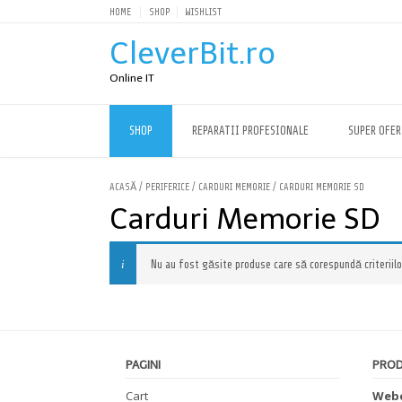
HOME
SHOP
WISHLIST
CleverBit.ro
Online IT
SHOP
REPARATII PROFESIONALE
SUPER OFER
ACASĂ
/
PERIFERICE
/
CARDURI MEMORIE
/ CARDURI MEMORIE SD
Carduri Memorie SD
Nu au fost găsite produse care să corespundă criteriilo
PAGINI
PRO
Cart
Webc