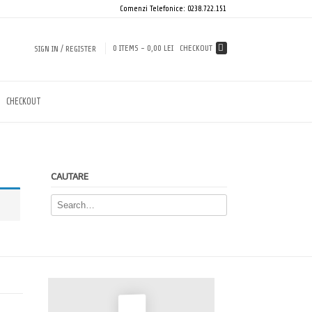
Comenzi Telefonice: 0238.722.151
0 ITEMS -
0,00 LEI
CHECKOUT
SIGN IN / REGISTER
CHECKOUT
CAUTARE