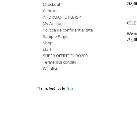
Checkout
245,00
Contact
INFORMATII UTILE ISP
My Account
CELE
Politica de confidentialitate
Webc
Sample Page
245,00
Shop
start
SUPER OFERTE EURO200
Termeni si conditii
Wishlist
Theme: TopShop by
Kaira