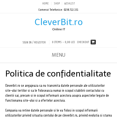
HOME
SHOP
WISHLIST
Comenzi Telefonice: 0238.722.151
CleverBit.ro
Online IT
0 ITEMS -
0,00 LEI
CHECKOUT
SIGN IN / REGISTER
MENU
Politica de confidentialitate
Cleverbit.ro se angajeaza sa nu transmita datele personale ale utilizatorilor
site-ului tertilor si sa le foloseasca numai in scopul stabilirii contactului cu
clientii sai, precum si in scopul informarii acestora asupra aspectelor legate de
functionarea site-ului si a ofertelor acestuia.
Compania va retine datele personale si le va folosi in scopul informarii
utilizatorilor privind situatia contului de pe cleverbit.ro, privind evolutia si starea