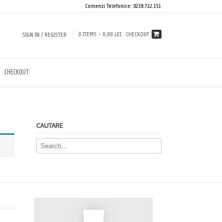
Comenzi Telefonice: 0238.722.151
0 ITEMS -
0,00 LEI
CHECKOUT
SIGN IN / REGISTER
CHECKOUT
CAUTARE