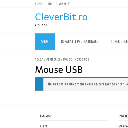
HOME
SHOP
WISHLIST
CleverBit.ro
Online IT
SHOP
REPARATII PROFESIONALE
SUPER OFER
ACASĂ
/
PERIFERICE
/
MOUSE
/ MOUSE USB
Mouse USB
Nu au fost găsite produse care să corespundă criteriilo
PAGINI
PRO
Cart
Webc