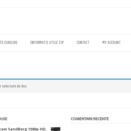
TE EURO200
INFORMATII UTILE ISP
CONTACT
MY ACCOUNT
r selectate de dvs.
DUSE
COMENTARII RECENTE
am SandBerg 1080p HD,