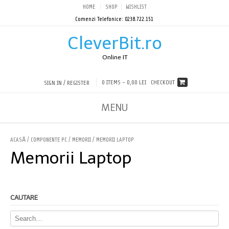
HOME
SHOP
WISHLIST
Comenzi Telefonice: 0238.722.151
CleverBit.ro
Online IT
0 ITEMS -
0,00 LEI
CHECKOUT
SIGN IN / REGISTER
MENU
ACASĂ
/
COMPONENTE PC
/
MEMORII
/ MEMORII LAPTOP
Memorii Laptop
CAUTARE