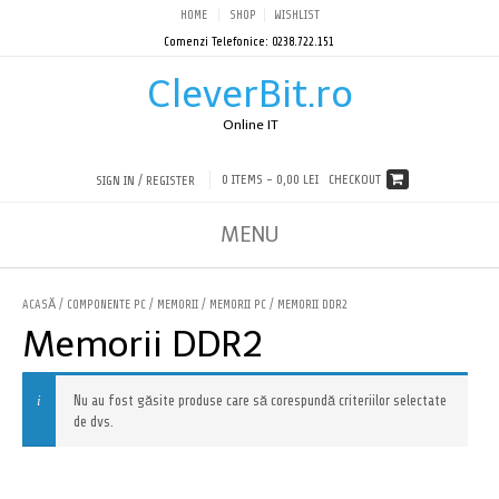
HOME
SHOP
WISHLIST
Comenzi Telefonice: 0238.722.151
CleverBit.ro
Online IT
0 ITEMS -
0,00 LEI
CHECKOUT
SIGN IN / REGISTER
MENU
ACASĂ
/
COMPONENTE PC
/
MEMORII
/
MEMORII PC
/ MEMORII DDR2
Memorii DDR2
Nu au fost găsite produse care să corespundă criteriilor selectate
de dvs.