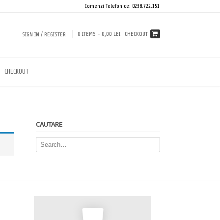
Comenzi Telefonice: 0238.722.151
0 ITEMS -
0,00 LEI
CHECKOUT
SIGN IN / REGISTER
CHECKOUT
CAUTARE