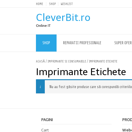
HOME
SHOP
WISHLIST
CleverBit.ro
Online IT
SHOP
REPARATII PROFESIONALE
SUPER OFER
ACASĂ
/
IMPRIMANTE SI CONSUMABILE
/ IMPRIMANTE ETICHETE
Imprimante Etichete
Nu au fost găsite produse care să corespundă criteriilo
PAGINI
PRO
Cart
Webc