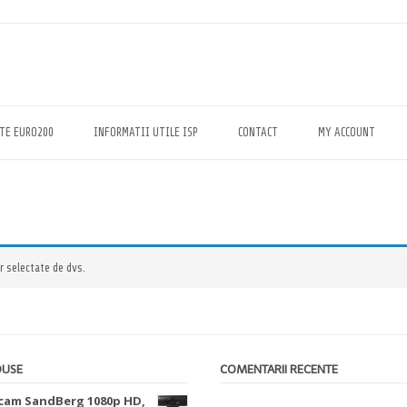
TE EURO200
INFORMATII UTILE ISP
CONTACT
MY ACCOUNT
r selectate de dvs.
DUSE
COMENTARII RECENTE
am SandBerg 1080p HD,