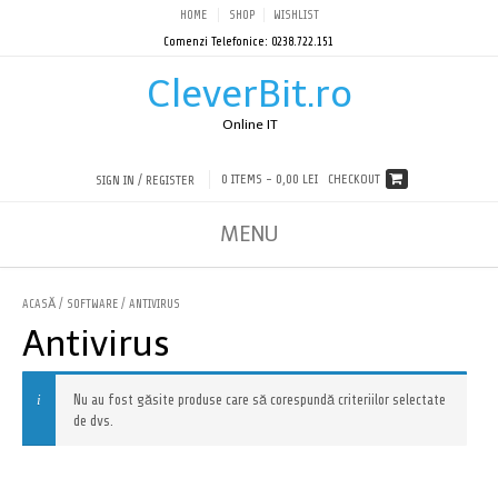
HOME
SHOP
WISHLIST
Comenzi Telefonice: 0238.722.151
CleverBit.ro
Online IT
0 ITEMS -
0,00 LEI
CHECKOUT
SIGN IN / REGISTER
MENU
ACASĂ
/
SOFTWARE
/ ANTIVIRUS
Antivirus
Nu au fost găsite produse care să corespundă criteriilor selectate
de dvs.